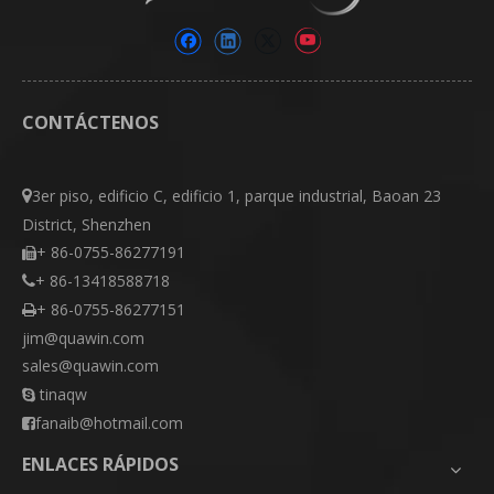
CONTÁCTENOS
3er piso, edificio C, edificio 1, parque industrial, Baoan 23

District, Shenzhen
+ 86-0755-86277191

+ 86-13418588718

+ 86-0755-86277151

jim@quawin.com
sales@quawin.com
tinaqw

fanaib@hotmail.com

ENLACES RÁPIDOS