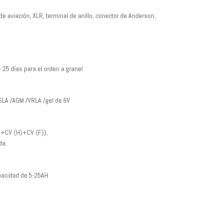
 de aviación, XLR, terminal de anillo, conector de Anderson,
~ 25 días para el orden a granel
 SLA
/AGM
/VRLA /gel de 6V
C+CV (H)+CV (F)),
da;
pacidad de 5-25AH