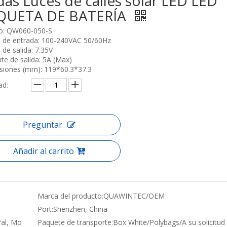
das Luces de calles solar LED LED
QUETA DE BATERÍA
o: QW060-050-S
e de entrada: 100-240VAC 50/60Hz
 de salida: 7.35V
nte de salida: 5A (Max)
iones (mm): 119*60.3*37.3
ad:
Preguntar
Añadir al carrito
Marca del producto:
QUAWINTEC/OEM
Port:
Shenzhen, China
Pal, Mo
Paquete de transporte:
Box White/Polybags/A su solicitud