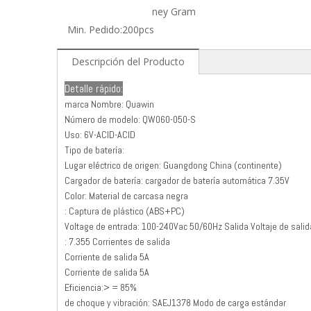
ney Gram
Min. Pedido:
200pcs
Descripción del Producto
Detalle rápido:
marca Nombre: Quawin
Número de modelo: QW060-050-S
Uso: 6V-ACID-ACID
Tipo de batería:
Lugar eléctrico de origen: Guangdong China (continente)
Cargador de batería: cargador de batería automática 7.35V
Color: Material de carcasa negra
: Captura de plástico (ABS+PC)
Voltage de entrada: 100-240Vac 50/60Hz Salida Voltaje de salid
: 7.355 Corrientes de salida
Corriente de salida 5A
Corriente de salida 5A
Eficiencia:> = 85%
de choque y vibración: SAEJ1378 Modo de carga estándar