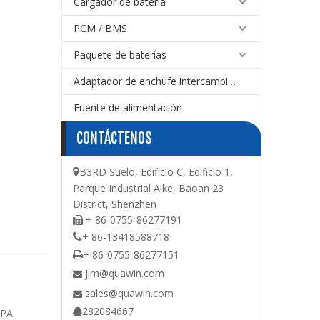
Cargador de batería
PCM / BMS
Paquete de baterías
Adaptador de enchufe intercambiable
Fuente de alimentación
CONTÁCTENOS
B3RD Suelo, Edificio C, Edificio 1,

Parque Industrial Aike, Baoan 23
District, Shenzhen
+ 86-0755-86277191

+ 86-13418588718

+ 86-0755-86277151

jim@quawin.com

sales@quawin.com

282084667
 PA
