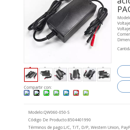
áci
PA
Model
Voltaj
Voltaje
Corrie
Dimens
Cantid
Compartir con:
Modelo:
QW060-050-S
Código De Producto:
8504401990
Términos de pago:
L/C, T/T, D/P, Western Union, Pay