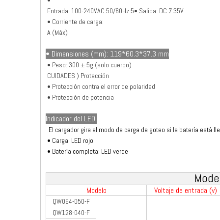
•
Entrada: 100-240VAC 50/60Hz
5
• Salida: DC 7.35V
• Corriente de carga:
A (Máx)
• Dimensiones (mm): 119*60.3*37.3 mm
•
Peso: 300 ± 5g (solo cuerpo)
CUIDADES
) Protección
•
Protección contra el error de polaridad
•
Protección de potencia
Indicador del LED:
El cargador gira el modo de carga de goteo si la batería está ll
• Carga: LED rojo
• Batería completa: LED verde
Model
Modelo
Voltaje de entrada (v
QW064-050-F
QW128-040-F