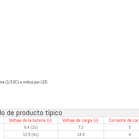
ena (1/10C) e indica por LED:
o de producto típico
)
Voltaje de la batería (v)
Voltaje de carga (v)
Corriente de ca
6.4 (2s)
7.3
5
12.8 (4s)
14.6
4