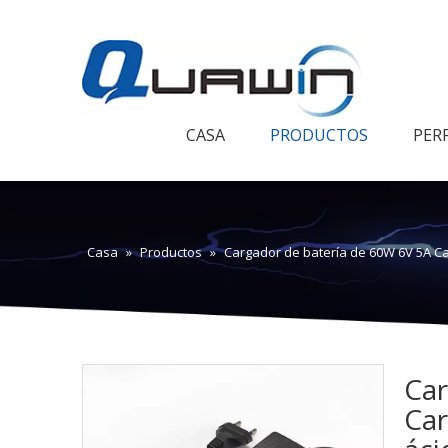
CASA
PRODUCTOS
PER
Casa
»
Productos
»
Cargador de batería de 60W 6V 5A Ca
Car
Car