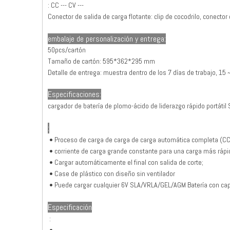
: CC --- CV ---
Conector de salida de carga flotante: clip de cocodrilo, conector
embalaje de personalización y entrega:
50pcs/cartón
Tamaño de cartón: 595*362*295 mm
Detalle de entrega: muestra dentro de los 7 días de trabajo, 15 
Especificaciones:
cargador de batería de plomo-ácido de liderazgo
rápido portátil
:
•
Proceso de carga de carga de carga automática completa (C
• corriente de carga grande constante para una carga más rápi
• Cargar automáticamente el final con salida de corte;
•
Case de plástico con diseño sin ventilador
•
Puede cargar cualquier 6V SLA/VRLA/GEL/AGM Batería con ca
Especificación
: