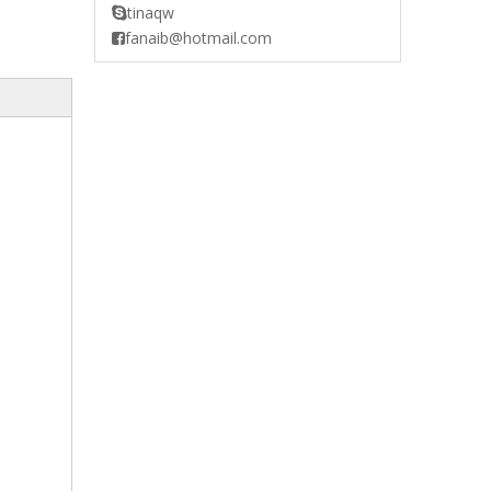
tinaqw

fanaib@hotmail.com
