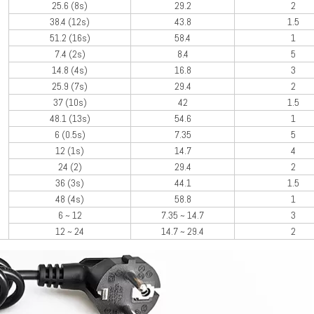
25.6 (8s)
29.2
2
38.4 (12s)
43.8
1.5
51.2 (16s)
58.4
1
7.4 (2s)
8.4
5
14.8 (4s)
16.8
3
25.9 (7s)
29.4
2
37 (10s)
42
1.5
48.1 (13s)
54.6
1
6 (0.5s)
7.35
5
12 (1s)
14.7
4
24 (2)
29.4
2
36 (3s)
44.1
1.5
48 (4s)
58.8
1
6 ~ 12
7.35 ~ 14.7
3
12 ~ 24
14.7 ~ 29.4
2