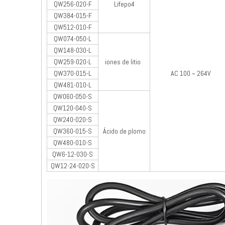
QW256-020-F
Lifepo4
QW384-015-F
QW512-010-F
QW074-050-L
QW148-030-L
QW259-020-L
iones de litio
QW370-015-L
AC 100 ~ 264V
QW481-010-L
QW060-050-S
QW120-040-S
QW240-020-S
QW360-015-S
Ácido de plomo
QW480-010-S
QW6-12-030-S
QW12-24-020-S